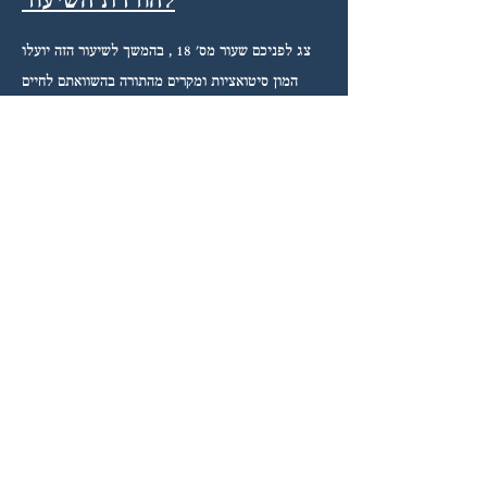
להורדת השיעור
צג לפניכם שעור מס' 18 , בהמשך לשיעור הזה יועלו
המון סיטואציות ומקרים מהתורה בהשוואתם לחיים
היום .
בעקבות מקרים אלו גורלינו נחרץ על ידינו .
שיעור שבעה עשר
להורדת השיעור
שלום והברכה עליכן!
בהמשך לריאלטי האח הדגול , ברצוני להעלות את
דוחות קאפון לשעורים לדיון קבוצתי .
אשמח מאוד לפתיחות והעמקה מקסימלית .
את הדיון לערוך בפורום "הכללי"
בתודה על שיתוף הפעולה